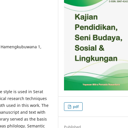
ang Hamengkubuwana 1,
 style is used in Serat
cal research techniques
oth used in this work. The
pdf
nuscript and text with
brary served as the basis
 was philology. Semantic
Published