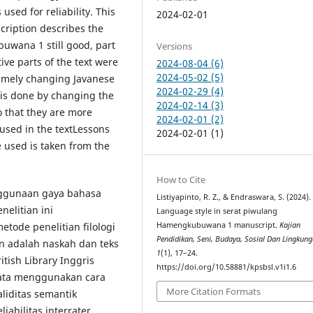
 used for reliability. This
2024-02-01
cription describes the
uwana 1 still good, part
Versions
tive parts of the text were
2024-08-04 (6)
2024-05-02 (5)
 namely changing Javanese
2024-02-29 (4)
n is done by changing the
2024-02-14 (3)
o that they are more
2024-02-01 (2)
 used in the textLessons
2024-02-01 (1)
used is taken from the
How to Cite
enggunaan gaya bahasa
Listiyapinto, R. Z., & Endraswara, S. (2024).
enelitian ini
Language style in serat piwulang
Hamengkubuwana 1 manuscript.
Kajian
tode penelitian filologi
Pendidikan, Seni, Budaya, Sosial Dan Lingkun
n adalah naskah dan teks
1
(1), 17–24.
itish Library Inggris
https://doi.org/10.58881/kpsbsl.v1i1.6
ata menggunakan cara
More Citation Formats
aliditas semantik
iabilitas interrater.