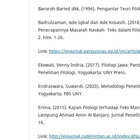
Baroroh-Baried dkk. (1994). Pengantar Teori Fil
Badrulzaman, Ade Iqbal dan Ade Kosasih. (2018).
Penerapannya Masalah Naskah- Teks dalam Filolo
2. hlm. 1-26.
Link:
https://ejournal.perpusnas.go.id/jm/artic
Ekowati, Venny Indria. (2017). Filologi Jawa: Pa
Penelitian Filologi. Yogyakarta: UNY Press.
Endraswara, Suwardi. (2020). Metodologi Peneli
Yogyakarta: FBS UNY.
Erlina. (2015). Kajian Filologi terhadap Teks M
Lampung Ahmad Amin Al Banjary. Jurnal Penelitia
16.
Link:
http://ejournal.radenintan.ac.id/index.php