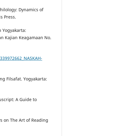
hilology: Dynamics of
is Press.
n Yogyakarta:
 dan Kajian Keagamaan No.
n/339972662_NASKAH-
ng Filsafat. Yogyakarta:
script: A Guide to
ys on The Art of Reading