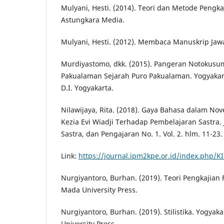
Mulyani, Hesti. (2014). Teori dan Metode Pengkaj
Astungkara Media.
Mulyani, Hesti. (2012). Membaca Manuskrip Jaw
Murdiyastomo, dkk. (2015). Pangeran Notokusu
Pakualaman Sejarah Puro Pakualaman. Yogyakar
D.I. Yogyakarta.
Nilawijaya, Rita. (2018). Gaya Bahasa dalam Novel
Kezia Evi Wiadji Terhadap Pembelajaran Sastra. 
Sastra, dan Pengajaran No. 1. Vol. 2. hlm. 11-23.
Link:
https://journal.ipm2kpe.or.id/index.php/K
Nurgiyantoro, Burhan. (2019). Teori Pengkajian F
Mada University Press.
Nurgiyantoro, Burhan. (2019). Stilistika. Yogya
University Press.