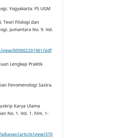
ologi. Yogyakarta: FS UGM
 Teori Filologi dan
gi. Jumantara No. 9. Vol.
le/view/009002201901/pdf
nduan Lengkap Praktik
tian Fenomenologi Sastra.
anuskrip Karya Ulama
n No. 1. Vol. 1. hlm. 1-
/albayan/article/view/370