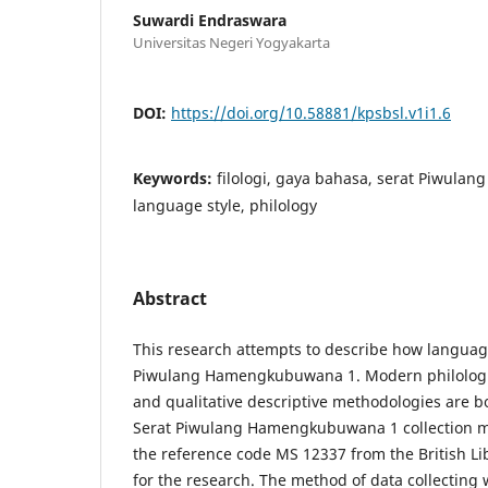
Suwardi Endraswara
Universitas Negeri Yogyakarta
DOI:
https://doi.org/10.58881/kpsbsl.v1i1.6
Keywords:
filologi, gaya bahasa, serat Piwul
language style, philology
Abstract
This research attempts to describe how language
Piwulang Hamengkubuwana 1. Modern philologi
and qualitative descriptive methodologies are b
Serat Piwulang Hamengkubuwana 1 collection ma
the reference code MS 12337 from the British Li
for the research. The method of data collecting