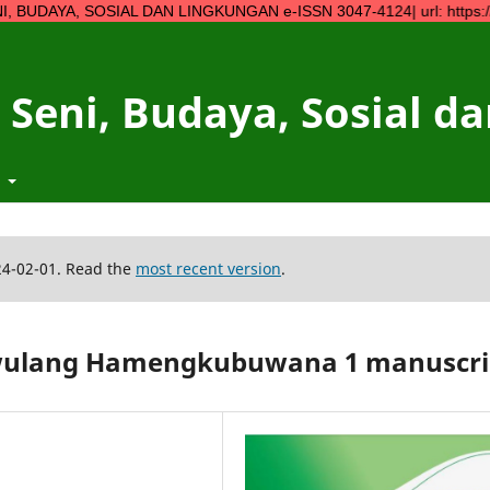
SOSIAL DAN LINGKUNGAN e-ISSN 3047-4124| url: https://ojs.ympn2
 Seni, Budaya, Sosial 
t
24-02-01. Read the
most recent version
.
piwulang Hamengkubuwana 1 manuscri