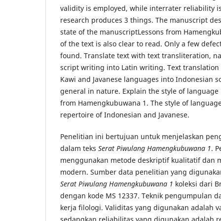
validity is employed, while interrater reliability is
research produces 3 things. The manuscript des
state of the manuscriptLessons from Hamengkub
of the text is also clear to read. Only a few defec
found. Translate text with text transliteration,
script writing into Latin writing. Text translatio
Kawi and Javanese languages ​​into Indonesian s
general in nature. Explain the style of language
from Hamengkubuwana 1. The style of language 
repertoire of Indonesian and Javanese.
Penelitian ini bertujuan untuk menjelaskan p
dalam teks
Serat Piwulang Hamengkubuwana 1
. P
menggunakan metode deskriptif kualitatif dan me
modern. Sumber data penelitian yang digunaka
Serat Piwulang Hamengkubuwana 1
koleksi dari Br
dengan kode MS 12337. Teknik pengumpulan d
kerja filologi. Validitas yang digunakan adalah v
sedangkan reliabilitas yang digunakan adalah rel