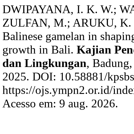
DWIPAYANA, I. K. W.; WA
ZULFAN, M.; ARUKU, K. J. 
Balinese gamelan in shaping
growth in Bali.
Kajian Pend
dan Lingkungan
, Badung, 
2025. DOI: 10.58881/kpsbsl
https://ojs.ympn2.or.id/in
Acesso em: 9 aug. 2026.