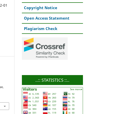
2-01
Copyright Notice
Open Access Statement
Plagiarism Check
..:: STATISTICS ::..
gan
,