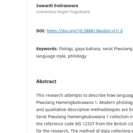
Suwardi Endraswara
Universitas Negeri Yogyakarta
DOI:
https://doi.org/10.58881/kpsbsl.v1i1.6
Keywords:
filologi, gaya bahasa, serat Piwul
language style, philology
Abstract
This research attempts to describe how language
Piwulang Hamengkubuwana 1. Modern philologi
and qualitative descriptive methodologies are b
Serat Piwulang Hamengkubuwana 1 collection ma
the reference code MS 12337 from the British Li
for the research. The method of data collecting