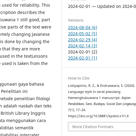
 used for reliability. This
2024-02-01 — Updated on 2024-0
cription describes the
uwana 1 still good, part
Versions
tive parts of the text were
2024-08-04 (6)
2024-05-02 (5)
 namely changing Javanese
2024-02-29 (4)
n is done by changing the
2024-02-14 (3)
 that they are more
2024-02-01 (2)
 used in the textLessons
2024-02-01 (1)
used is taken from the
How to Cite
enggunaan gaya bahasa
Listiyapinto, R. Z., & Endraswara, S. (2024).
enelitian ini
Language style in serat piwulang
Hamengkubuwana 1 manuscript.
Kajian
tode penelitian filologi
Pendidikan, Seni, Budaya, Sosial Dan Lingkun
n adalah naskah dan teks
1
(1), 17–24.
ritish Library Inggris
https://doi.org/10.58881/kpsbsl.v1i1.6
ata menggunakan cara
More Citation Formats
aliditas semantik
iabilitas interrater.