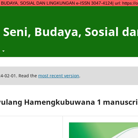
SIAL DAN LINGKUNGAN e-ISSN 3047-4124| url: https://ojs.ympn2.o
 Seni, Budaya, Sosial 
t
24-02-01. Read the
most recent version
.
piwulang Hamengkubuwana 1 manuscri