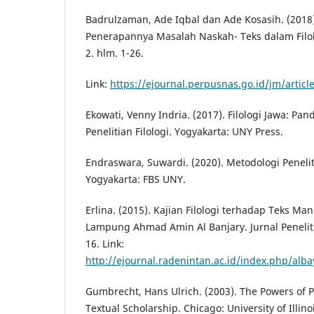
Badrulzaman, Ade Iqbal dan Ade Kosasih. (2018).
Penerapannya Masalah Naskah- Teks dalam Filolo
2. hlm. 1-26.
Link:
https://ejournal.perpusnas.go.id/jm/artic
Ekowati, Venny Indria. (2017). Filologi Jawa: Pa
Penelitian Filologi. Yogyakarta: UNY Press.
Endraswara, Suwardi. (2020). Metodologi Peneli
Yogyakarta: FBS UNY.
Erlina. (2015). Kajian Filologi terhadap Teks M
Lampung Ahmad Amin Al Banjary. Jurnal Penelitia
16. Link:
http://ejournal.radenintan.ac.id/index.php/alba
Gumbrecht, Hans Ulrich. (2003). The Powers of P
Textual Scholarship. Chicago: University of Illino