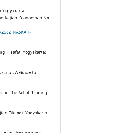
n Yogyakarta:
 dan Kajian Keagamaan No.
9972662_NASKAH-
ng Filsafat. Yogyakarta:
script: A Guide to
ys on The Art of Reading
ian Filologi. Yogyakarta:
a. Yogyakarta: Kanwa.