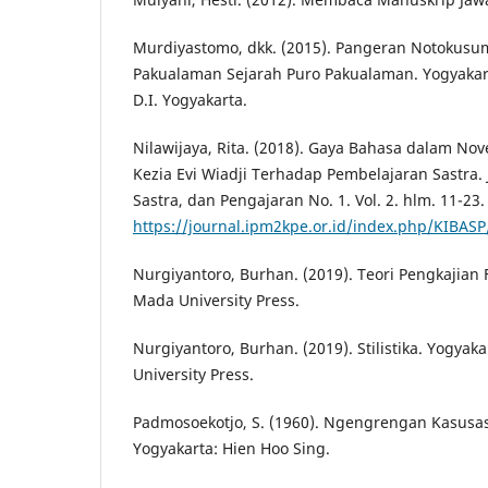
Murdiyastomo, dkk. (2015). Pangeran Notokusu
Pakualaman Sejarah Puro Pakualaman. Yogyakar
D.I. Yogyakarta.
Nilawijaya, Rita. (2018). Gaya Bahasa dalam Novel
Kezia Evi Wiadji Terhadap Pembelajaran Sastra. 
Sastra, dan Pengajaran No. 1. Vol. 2. hlm. 11-23. 
https://journal.ipm2kpe.or.id/index.php/KIBASP
Nurgiyantoro, Burhan. (2019). Teori Pengkajian F
Mada University Press.
Nurgiyantoro, Burhan. (2019). Stilistika. Yogya
University Press.
Padmosoekotjo, S. (1960). Ngengrengan Kasusast
Yogyakarta: Hien Hoo Sing.