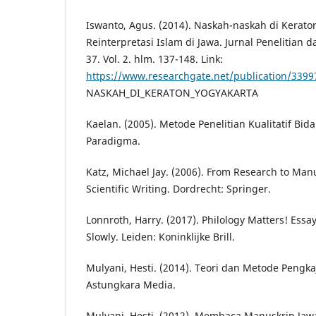
Iswanto, Agus. (2014). Naskah-naskah di Kerato
Reinterpretasi Islam di Jawa. Jurnal Penelitian
37. Vol. 2. hlm. 137-148. Link:
https://www.researchgate.net/publication/33
NASKAH_DI_KERATON_YOGYAKARTA
Kaelan. (2005). Metode Penelitian Kualitatif Bida
Paradigma.
Katz, Michael Jay. (2006). From Research to Manu
Scientific Writing. Dordrecht: Springer.
Lonnroth, Harry. (2017). Philology Matters! Essa
Slowly. Leiden: Koninklijke Brill.
Mulyani, Hesti. (2014). Teori dan Metode Pengkaj
Astungkara Media.
Mulyani, Hesti. (2012). Membaca Manuskrip Jaw