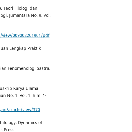
 Teori Filologi dan
gi. Jumantara No. 9. Vol.
le/view/009002201901/pdf
nduan Lengkap Praktik
tian Fenomenologi Sastra.
anuskrip Karya Ulama
n No. 1. Vol. 1. hlm. 1-
yan/article/view/370
hilology: Dynamics of
is Press.