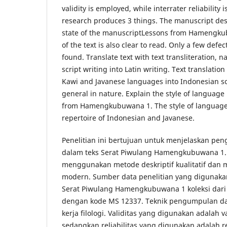
validity is employed, while interrater reliability is
research produces 3 things. The manuscript des
state of the manuscriptLessons from Hamengkub
of the text is also clear to read. Only a few defec
found. Translate text with text transliteration,
script writing into Latin writing. Text translatio
Kawi and Javanese languages into Indonesian so
general in nature. Explain the style of language
from Hamengkubuwana 1. The style of language 
repertoire of Indonesian and Javanese.
Penelitian ini bertujuan untuk menjelaskan p
dalam teks Serat Piwulang Hamengkubuwana 1. P
menggunakan metode deskriptif kualitatif dan me
modern. Sumber data penelitian yang digunaka
Serat Piwulang Hamengkubuwana 1 koleksi dari B
dengan kode MS 12337. Teknik pengumpulan d
kerja filologi. Validitas yang digunakan adalah v
sedangkan reliabilitas yang digunakan adalah rel