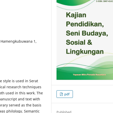
ang Hamengkubuwana 1,
 style is used in Serat
cal research techniques
oth used in this work. The
pdf
nuscript and text with
brary served as the basis
 was philology. Semantic
Published